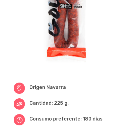
Origen Navarra

Cantidad: 225 g.

Consumo preferente: 180 días
}