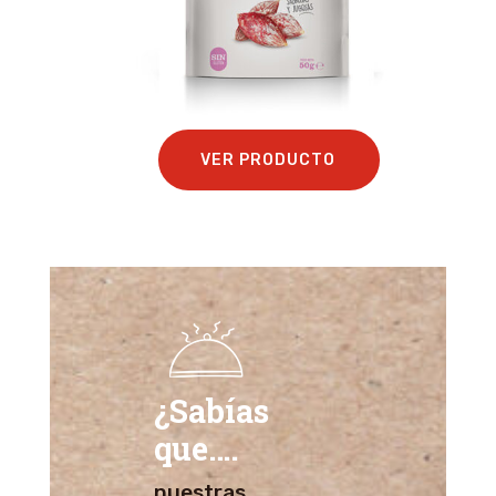
VER PRODUCTO
¿Sabías
que….
nuestras