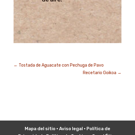
←
Tostada de Aguacate con Pechuga de Pavo
Recetario Goikoa
→
Mapa del sitio
•
Aviso legal
•
P
olítica de